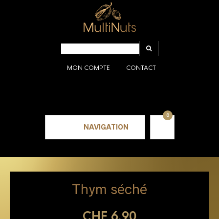
MON COMPTE
CONTACT
0
NAVIGATION
Thym séché
CHF
6.90