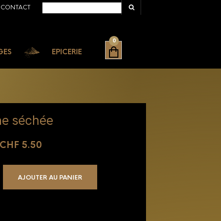
CONTACT
NAVIGATION
0
GES
EPICERIE
NAVIGATION
e séchée
CHF
5.50
AJOUTER AU PANIER