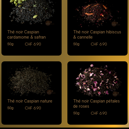
Thé noir Caspian
Thé noir Caspian hibiscus
cardamome & safran
& cannelle
CHF
6.90
CHF
6.90
50g
50g
Thé noir Caspian nature
Thé noir Caspian pétales
de roses
CHF
6.90
50g
CHF
6.90
50g